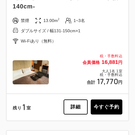
140cm-
2
禁煙
13.00m
1~3名
ダブルサイズ / 幅131-150cm×1
Wi-Fiあり（無料）
税・手数料込
16,881
会員価格
円
大人
1
名
1
室
税・手数料込
17,770
合計
円
1
詳細
今すぐ予約
残り
室