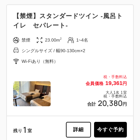
【禁煙】スタンダードツイン -風呂ト
イレ セパレート-
2
禁煙
23.00m
1~4名
シングルサイズ / 幅90-130cm×2
Wi-Fiあり（無料）
税・手数料込
19,361
会員価格
円
大人
1
名
1
室
税・手数料込
20,380
合計
円
1
詳細
今すぐ予約
残り
室