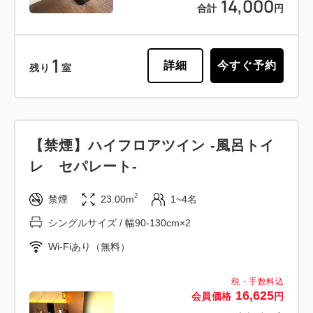
14,000
合計
円
1
詳細
今すぐ予約
残り
室
【禁煙】ハイフロアツイン -風呂トイ
レ セパレート-
2
禁煙
23.00m
1~4名
シングルサイズ / 幅90-130cm×2
Wi-Fiあり（無料）
税・手数料込
16,625
会員価格
円