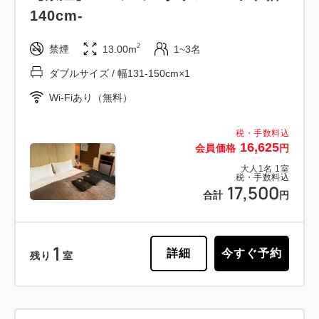
140cm-
2
禁煙
13.00m
1~3名
ダブルサイズ / 幅131-150cm×1
Wi-Fiあり（無料）
税・手数料込
16,625
会員価格
円
大人
1
名
1
室
税・手数料込
17,500
合計
円
1
詳細
今すぐ予約
残り
室