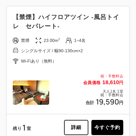
【禁煙】ハイフロアツイン -風呂トイ
レ セパレート-
2
禁煙
23.00m
1~4名
シングルサイズ / 幅90-130cm×2
Wi-Fiあり（無料）
税・手数料込
18,610
会員価格
円
大人
1
名
1
室
税・手数料込
19,590
合計
円
1
詳細
今すぐ予約
残り
室