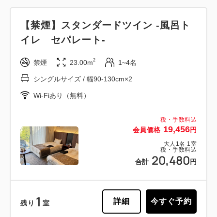
【禁煙】スタンダードツイン -風呂ト
イレ セパレート-
2
禁煙
23.00m
1~4名
シングルサイズ / 幅90-130cm×2
Wi-Fiあり（無料）
税・手数料込
19,456
会員価格
円
大人
1
名
1
室
税・手数料込
20,480
合計
円
1
詳細
今すぐ予約
残り
室