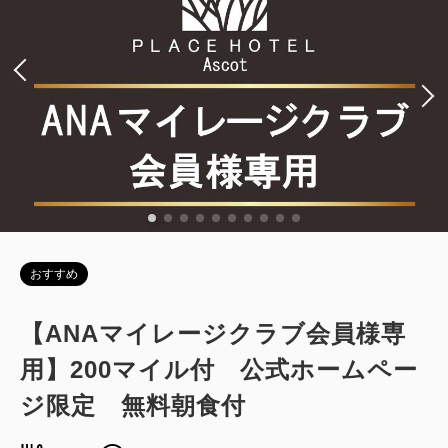
Wi-Fiあり（無料）
税・手数料込
14,554
会員価格
円
大人
1
名
1
室
税・手数料込
15,320
合計
円
1
詳細
今すぐ予約
残り
室
おすすめ
【ANAマイレージクラブ会員様専
用】200マイル付 公式ホームペー
ジ限定 無料朝食付