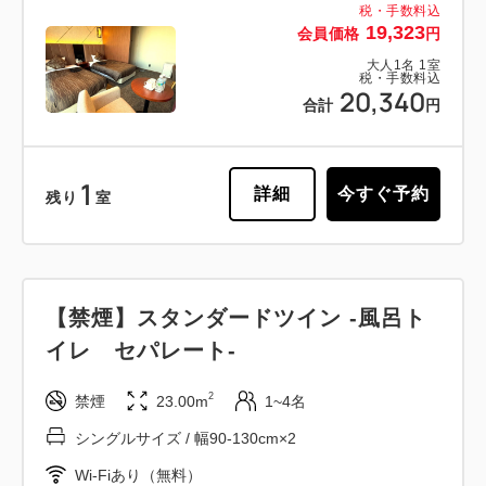
税・手数料込
19,323
会員価格
円
大人
1
名
1
室
税・手数料込
20,340
合計
円
1
詳細
今すぐ予約
残り
室
【禁煙】スタンダードツイン -風呂ト
イレ セパレート-
2
禁煙
23.00m
1~4名
シングルサイズ / 幅90-130cm×2
Wi-Fiあり（無料）