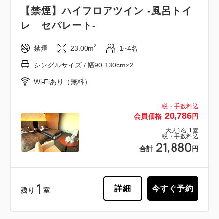
【禁煙】ハイフロアツイン -風呂トイ
レ セパレート-
2
禁煙
23.00m
1~4名
シングルサイズ / 幅90-130cm×2
Wi-Fiあり（無料）
税・手数料込
20,786
会員価格
円
大人
1
名
1
室
税・手数料込
21,880
合計
円
1
詳細
今すぐ予約
残り
室