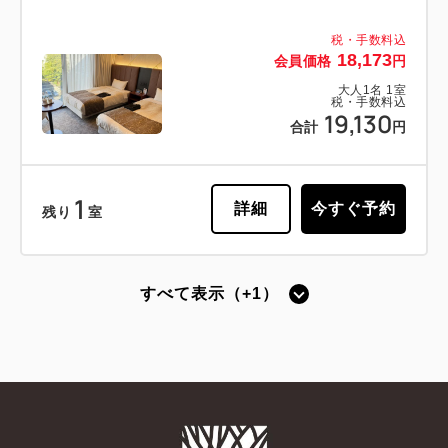
税・手数料込
18,173
会員価格
円
大人
1
名
1
室
税・手数料込
19,130
合計
円
1
詳細
今すぐ予約
残り
室
すべて表示（+1）
【禁煙】スタンダードシングル -ベッ
ド幅140cm-
2
禁煙
13.00m
1名
ダブルサイズ / 幅131-150cm×1