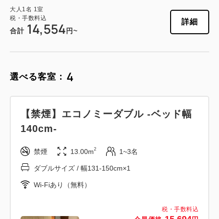
大人
1
名
1
室
税・手数料込
詳細
14,554
合計
円~
4
選べる客室：
【禁煙】エコノミーダブル -ベッド幅
140cm-
2
禁煙
13.00m
1~3名
ダブルサイズ / 幅131-150cm×1
Wi-Fiあり（無料）
税・手数料込
15,694