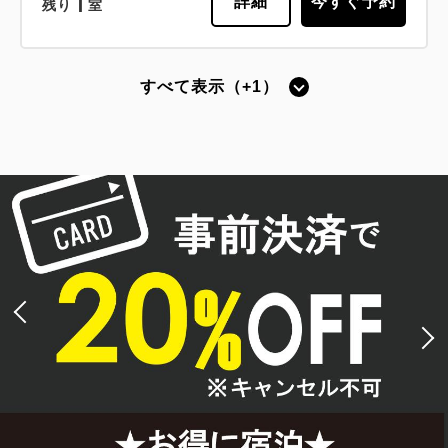
1
詳細
今すぐ予約
残り
室
すべて表示（+1）
【禁煙】スタンダードシングル -ベッ
ド幅140cm-
2
禁煙
13.00m
1名
ダブルサイズ / 幅131-150cm×1
Wi-Fiあり（無料）
税・手数料込
13,841
会員価格
円
大人
1
名
1
室
税・手数料込
14,570
合計
円