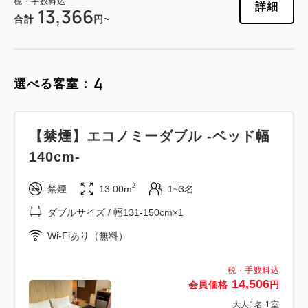
税・手数料込
詳細
13,366
合計
円~
4
選べる客室：
【禁煙】エコノミーダブル -ベッド幅
140cm-
2
禁煙
13.00m
1~3名
ダブルサイズ / 幅131-150cm×1
Wi-Fiあり（無料）
税・手数料込
14,506
会員価格
円
大人
1
名
1
室