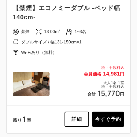
【禁煙】エコノミーダブル -ベッド幅
140cm-
2
禁煙
13.00m
1~3名
ダブルサイズ / 幅131-150cm×1
Wi-Fiあり（無料）
税・手数料込
14,981
会員価格
円
大人
1
名
1
室
税・手数料込
15,770
合計
円
1
詳細
今すぐ予約
残り
室