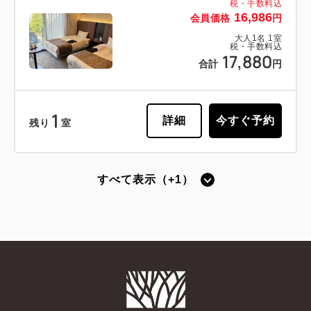
税・手数料込
16,986
会員価格
円
大人
1
名
1
室
税・手数料込
17,880
合計
円
1
詳細
今すぐ予約
残り
室
すべて表示（+1）
【禁煙】スタンダードシングル -ベッ
ド幅140cm-
2
禁煙
13.00m
1名
ダブルサイズ / 幅131-150cm×1
Wi-Fiあり（無料）