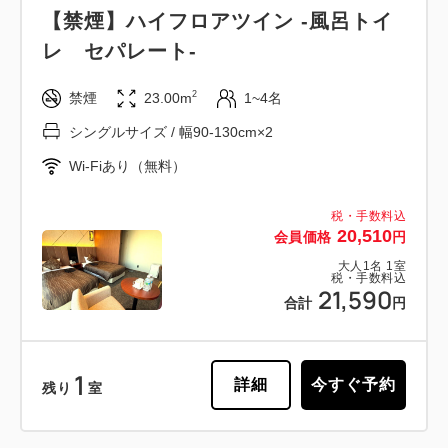
【禁煙】ハイフロアツイン -風呂トイ
レ セパレート-
2
禁煙
23.00m
1~4名
シングルサイズ / 幅90-130cm×2
Wi-Fiあり（無料）
税・手数料込
20,510
会員価格
円
大人
1
名
1
室
税・手数料込
21,590
合計
円
1
詳細
今すぐ予約
残り
室