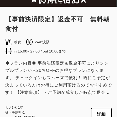
1
詳細
今すぐ予約
残り
室
【事前決済限定】返金不可 無料朝
食付
朝食
Web決済
in 15:00~ 27:00 / out 10:00まで
◆プラン内容◆ 事前決済限定＆返金不可によりシン
プルプランから20％OFFのお得なプランになりま
す。 チェックインもスムーズで便利！ 既にご予定が
決まっている方はお得にご利用頂けるのでおすすめで
す！ 【注意事項】 ・ご予約が成立した時点で返金...
大人
1
名
1
室
税・手数料込
詳細