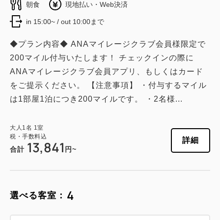
朝食
現地払い・Web決済
in 15:00~ / out 10:00まで
◆プラン内容◆ ANAマイレージクラブ会員様限定で
200マイル付与いたします！ チェックインの際に
ANAマイレージクラブ会員アプリ、もしくはカード
をご提示ください。 【注意事項】 ・付与するマイル
は1部屋1泊につき200マイルです。 ・2名様...
大人
1
名
1
室
税・手数料込
詳細
13,841
合計
円~
4
選べる客室：