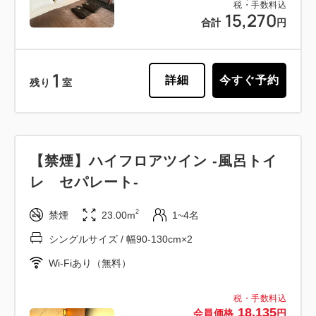
税・手数料込
15,270
合計
円
1
詳細
今すぐ予約
残り
室
【禁煙】ハイフロアツイン -風呂トイ
レ セパレート-
2
禁煙
23.00m
1~4名
シングルサイズ / 幅90-130cm×2
Wi-Fiあり（無料）
税・手数料込
18,135
会員価格
円