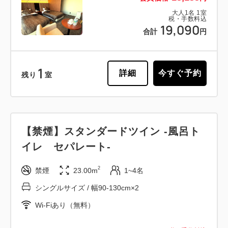
大人
1
名
1
室
税・手数料込
19,090
合計
円
1
詳細
今すぐ予約
残り
室
【禁煙】スタンダードツイン -風呂ト
イレ セパレート-
2
禁煙
23.00m
1~4名
シングルサイズ / 幅90-130cm×2
Wi-Fiあり（無料）