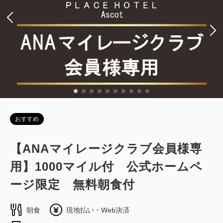
税・手数料込
13,366
会員価格
円
大人
1
名
1
室
税・手数料込
14,070
合計
円
1
詳細
今すぐ予約
残り
室
おすすめ
【ANAマイレージクラブ会員様専
用】1000マイル付 公式ホームペ
ージ限定 無料朝食付
朝食
現地払い・Web決済