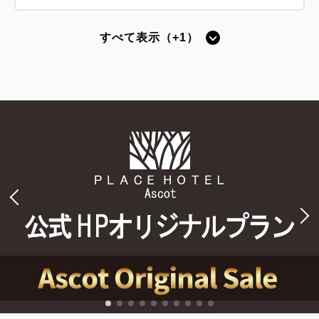
すべて表示（+1）
【禁煙】スタンダードシングル -ベッ
ド幅140cm-
2
禁煙
13.00m
1名
ダブルサイズ / 幅131-150cm×1
Wi-Fiあり（無料）
税・手数料込
15,295
会員価格
円
大人
1
名
1
室
税・手数料込
16,100
合計
円
1
詳細
今すぐ予約
残り
室