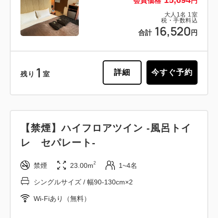
会員価格
円
大人
1
名
1
室
税・手数料込
16,520
合計
円
1
詳細
今すぐ予約
残り
室
【禁煙】ハイフロアツイン -風呂トイ
レ セパレート-
2
禁煙
23.00m
1~4名
シングルサイズ / 幅90-130cm×2
Wi-Fiあり（無料）