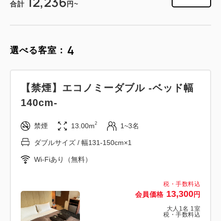
12,236
合計
円~
4
選べる客室：
【禁煙】エコノミーダブル -ベッド幅
140cm-
2
禁煙
13.00m
1~3名
ダブルサイズ / 幅131-150cm×1
Wi-Fiあり（無料）
税・手数料込
13,300
会員価格
円
大人
1
名
1
室
税・手数料込