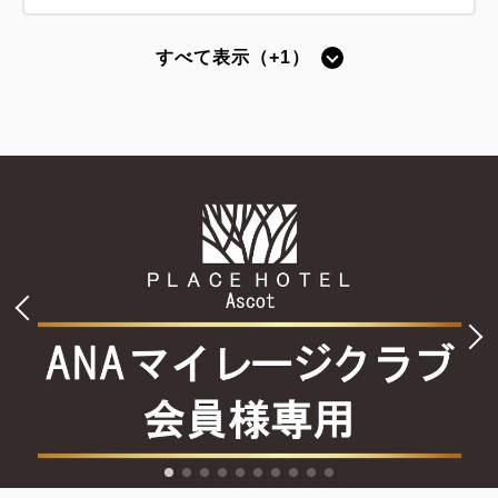
すべて表示（+1）
【禁煙】スタンダードシングル -ベッ
ド幅140cm-
2
禁煙
13.00m
1名
ダブルサイズ / 幅131-150cm×1
Wi-Fiあり（無料）
税・手数料込
15,741
会員価格
円
大人
1
名
1
室
税・手数料込
16,570
合計
円
1
詳細
今すぐ予約
残り
室