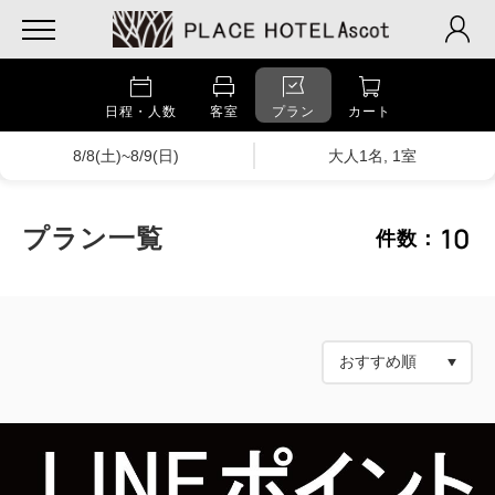
日程・人数
客室
プラン
カート
8/8(土)~8/9(日)
大人1名, 1室
10
プラン一覧
件数：