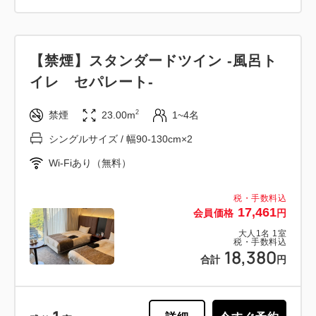
【禁煙】スタンダードツイン -風呂ト
イレ セパレート-
2
禁煙
23.00m
1~4名
シングルサイズ / 幅90-130cm×2
Wi-Fiあり（無料）
税・手数料込
17,461
会員価格
円
大人
1
名
1
室
税・手数料込
18,380
合計
円